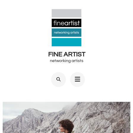
Zum
Inhalt
springen
(Enter
drücken)
FINE ARTIST
networking artists