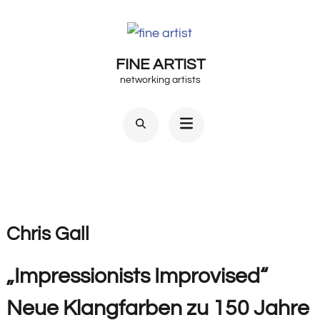
Zum
Inhalt
springen
FINE ARTIST
(Enter
networking artists
drücken)
Chris Gall
„Impressionists Improvised“
Neue Klangfarben zu 150 Jahre