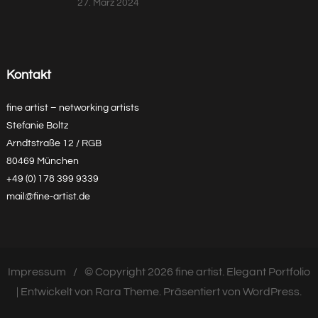
27. März 2024
Kontakt
fine artist – networking artists
Stefanie Boltz
Arndtstraße 12 / RGB
80469 München
+49 (0) 178 399 9339
mail@fine-artist.de
Impressum
© Copyright 2026
fine artist
. Elegant Portfolio
| Entwickelt von
Rara Theme
. Präsentiert von
WordPress
.